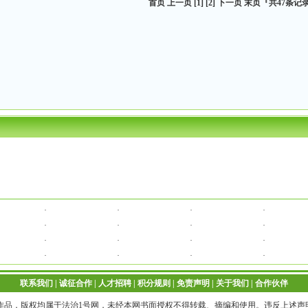
首页 上一页
[1]
[2]
下一页
末页
『共
47
条记录
·
·
·
·
·
·
·
·
·
·
·
·
·
·
·
·
联系我们
|
诚征合作
|
人才招聘
|
积分规则
|
免责声明
|
关于我们
|
合作伙伴
”的作品，版权均属于法治1号网，未经本网书面授权不得转载、摘编和使用。违反上述