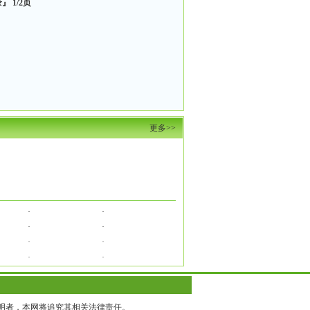
』 1/2页
更多>>
·
·
·
·
·
·
·
·
声明者，本网将追究其相关法律责任。