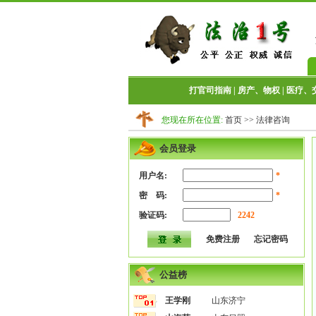
打官司指南
|
房产、物权
|
医疗、
您现在所在位置:
首页
>>
法律咨询
会员登录
用户名:
*
密 码:
*
验证码:
2242
免费注册
忘记密码
公益榜
王学刚
山东济宁