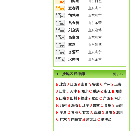
山海苑
山东日照
宣春明
山东济南
胡秀寒
山东济宁
岳金福
山东东营
刘金滨
山东淄博
高富国
山东济南
李琪
山东淄博
齐爱军
山东济宁
宋晔明
山东东营
按地区找律师
更多>>
B
北京
J
江西
S
山西
A
安徽
G
广州
S
上海
J
江苏
T
天津
H
湖北
C
重庆
Z
浙江
H
湖南
S
山东
S
四川
F
福建
S
陕西
G
广西
H
河北
H
河南
H
海南
L
辽宁
J
吉林
G
贵州
Y
云南
N
宁夏
Q
青海
G
甘肃
X
西藏
X
新疆
S
深圳
G
广东
N
内蒙古
H
黑龙江
G
港澳台