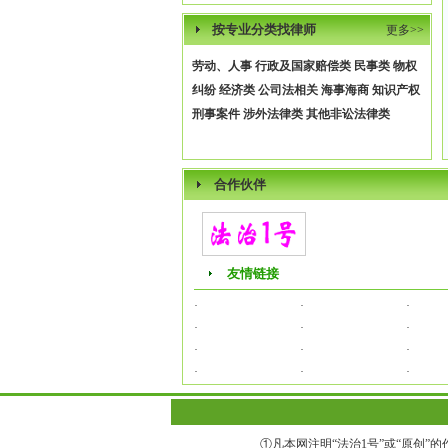
按专业分类找律师
更多>>
劳动、人事
行政及国家赔偿类
民事类
物权
纠纷
经济类
公司法相关
海事海商
知识产权
刑事案件
涉外法律类
其他非讼法律类
合作伙伴
友情链接
·
·
·
·
·
·
·
·
·
·
·
·
①凡本网注明“法治1号”或“原创