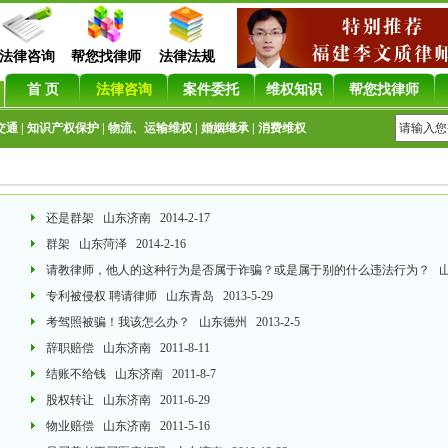
法律咨询
帮您找律师
法律法规
首 页
法律咨询
案件委托
维权知识
帮您找律师
交通
|
知识产权保护
|
物流、运输维权
|
婚姻继承
|
消费维权
还是群架
山东济南 2014-2-17
群架
山东菏泽 2014-2-16
请教律师，他人的这种行为是否属于诈骗？或是属于别的什么违法行为？
山东
专利被侵权 聘请律师
山东青岛 2013-5-29
考驾照被骗！我该怎么办？
山东德州 2013-2-5
辞职赔偿
山东济南 2011-8-11
结账不给钱
山东济南 2011-8-7
股权转让
山东济南 2011-6-29
物业赔偿
山东济南 2011-5-16