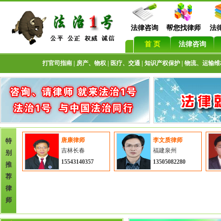
法律咨询
帮您找律师
法
首 页
法律咨询
打官司指南
|
房产、物权
|
医疗、交通
|
知识产权保护
|
物流、运输维
唐康律师
李文质律师
特
吉林长春
福建泉州
别
15543140357
13505082280
推
荐
律
师