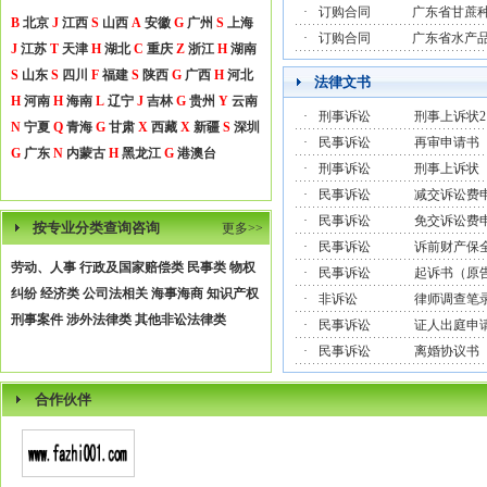
·
订购合同
广东省甘蔗
B
北京
J
江西
S
山西
A
安徽
G
广州
S
上海
·
订购合同
广东省水产
J
江苏
T
天津
H
湖北
C
重庆
Z
浙江
H
湖南
S
山东
S
四川
F
福建
S
陕西
G
广西
H
河北
法律文书
H
河南
H
海南
L
辽宁
J
吉林
G
贵州
Y
云南
·
刑事诉讼
刑事上诉状2
N
宁夏
Q
青海
G
甘肃
X
西藏
X
新疆
S
深圳
·
民事诉讼
再审申请书
G
广东
N
内蒙古
H
黑龙江
G
港澳台
·
刑事诉讼
刑事上诉状
·
民事诉讼
减交诉讼费
·
民事诉讼
免交诉讼费
按专业分类查询咨询
更多>>
·
民事诉讼
诉前财产保
劳动、人事
行政及国家赔偿类
民事类
物权
·
民事诉讼
起诉书（原
纠纷
经济类
公司法相关
海事海商
知识产权
·
非诉讼
律师调查笔
刑事案件
涉外法律类
其他非讼法律类
·
民事诉讼
证人出庭申
·
民事诉讼
离婚协议书
合作伙伴