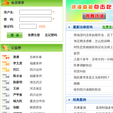
会员登录
用户名:
*
密 码:
*
验证码:
1112
最新法律咨询
免费发
免费注册
忘记密码
·
商场违约没有如期开业，迟了
·
淘宝网涉垄断，怎么投诉啊，
·
同性恋形婚婚前协议在法律上
公益榜
·
盗窃
唐康
吉林长春
·
入股十多年，没有分到一分钱
李文质
福建泉州
·
民事调解协议
刘江
四川达州
·
邻里纠纷
陈水金
福建泉州
·
我的要求算是正当权利吗？
陈新明
湖北武汉
·
婚姻
王林
河北保定
·
收到四川成都的彩信
严亨春
四川达州
经典案例
钱为民
重庆沙坪坝
张毅
陕西西安
·
民事案例
卖房时隔多