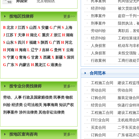
师国荣
北京朝阳区
·
民事案例
民间借贷无
·
经济纠纷
被欠货款须
·
刑事案件
盗窃一千判
按地区找律师
更多>>
·
刑事案件
阻扰执法，
B
北京
J
江西
S
山西
A
安徽
G
广州
S
上海
·
劳动纠纷
离职后，发
J
江苏
T
天津
H
湖北
C
重庆
Z
浙江
H
湖南
·
经济纠纷
工程结算须
S
山东
S
四川
F
福建
S
陕西
G
广西
H
河北
·
人身损害
机动车与非
H
河南
H
海南
L
辽宁
J
吉林
G
贵州
Y
云南
·
人身损害
未投交强险
N
宁夏
Q
青海
G
甘肃
X
西藏
X
新疆
S
深圳
·
行政案例
工商行政处
G
广东
N
内蒙古
H
黑龙江
G
港澳台
合同范本
·
工程施工合同
建设工程监
按专业分类找律师
更多>>
·
劳动合同
劳动合同
劳动、人事
行政及国家赔偿类
民事类
物权
·
订购合同
服装定做合
纠纷
经济类
公司法相关
海事海商
知识产权
·
经营合同
快递行业特
刑事案件
涉外法律类
其他非讼法律类
·
工程施工合同
建设工程施
·
IT行业合同
主机租用合
·
买卖合同
二手车买卖
按地区查询咨询
更多>>
·
订购合同
广东省花卉