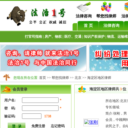
法律咨询
帮您找律师
法
首 页
法律咨询
打官司指南
|
房产、物权
|
医疗、交通
|
知识产权保护
|
物流、运输维
您现在所在位置:
首页
>>
帮您找律师
>>
北京
>>
海淀区地区律师
海淀区地区律师共
位
会员登录
3
用户名:
*
所在地区:北京
专长领域:
密 码:
*
简介:张刚，
验证码:
1738
会员，中顾网
免费注册
忘记密码
农民之子。自