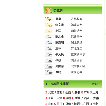
公益榜
唐康
吉林长春
李文质
福建泉州
刘江
四川达州
陈水金
福建泉州
陈新明
湖北武汉
王林
河北保定
钱为民
重庆沙坪坝
张毅
陕西西安
师国荣
北京朝阳区
谭明
重庆忠县
按地区找律师
更多>>
B
北京
J
江西
S
山西
A
安徽
G
广州
S
上海
J
江苏
T
天津
H
湖北
C
重庆
Z
浙江
H
湖南
S
山东
S
四川
F
福建
S
陕西
G
广西
H
河北