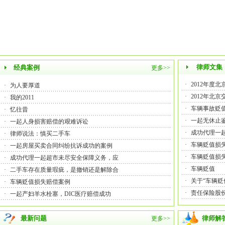
律师文集
经典案例
更多>>
·
2012年度
·
为人要厚道
·
2012年北
·
我的2011
·
车辆事故贬
·
忆往昔
·
一起无休止
·
一起人身损害赔偿的艰难诉讼
·
成功代理一
·
律师说法：慎买二手车
·
车辆贬值损
·
一起房屋买卖合同纠纷抗诉成功的案例
·
车辆贬值损
·
成功代理一起超市未尽安全保障义务，应
·
车辆贬值
·
二手车存在质量瑕疵，是撤销还是解除合
·
关于“车辆贬
·
车辆贬值损失赔偿案例
·
责任保险股
·
一起产妇羊水栓塞，DIC医疗赔偿成功
最新问题
律师解
更多>>