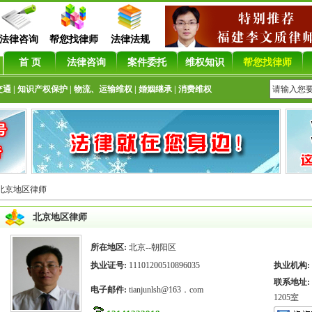
法律咨询
帮您找律师
法律法规
首 页
法律咨询
案件委托
维权知识
帮您找律师
交通
|
知识产权保护
|
物流、运输维权
|
婚姻继承
|
消费维权
北京地区律师
北京地区律师
所在地区:
北京--朝阳区
执业证号:
11101200510896035
执业机构:
联系地址:
电子邮件:
tianjunlsh@163．com
1205室