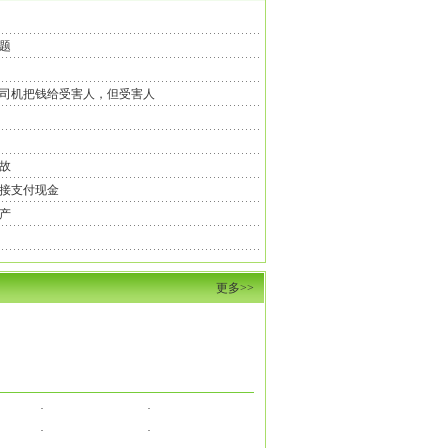
题
司机把钱给受害人，但受害人
故
接支付现金
产
更多>>
·
·
·
·