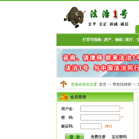
打官司指南
|
房产、物权
|
医疗、
您现在所在位置:
首页
>>
帮您找律师
>>
会员登录
用户名:
*
密 码:
*
验证码:
3913
免费注册
忘记密码