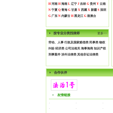
H
河南
H
海南
L
辽宁
J
吉林
G
贵州
Y
云南
N
宁夏
Q
青海
G
甘肃
X
西藏
X
新疆
S
深圳
G
广东
N
内蒙古
H
黑龙江
G
港澳台
按专业分类找律师
更多>>
劳动、人事
行政及国家赔偿类
民事类
物权
纠纷
经济类
公司法相关
海事海商
知识产权
刑事案件
涉外法律类
其他非讼法律类
合作伙伴
友情链接
·
·
·
·
·
·